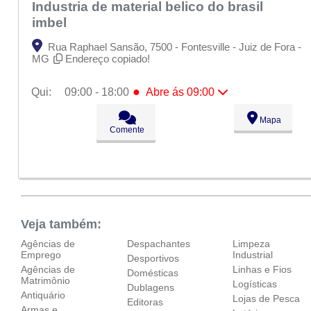
Industria de material belico do brasil
imbel
Rua Raphael Sansão, 7500 - Fontesville - Juiz de Fora -
MG
Endereço copiado!
●
Qui:
09:00 - 18:00
Abre ás 09:00
Seg:
09:00 - 18:00
Mapa
Ter:
09:00 - 18:00
Comente
Qua:
09:00 - 18:00
●
Qui:
09:00 - 18:00
Abre ás 09:00
Sex:
09:00 - 18:00
Sáb:
Fechado
Dom:
Fechado
Veja também:
Agências de
Despachantes
Limpeza
Emprego
Industrial
Desportivos
Agências de
Linhas e Fios
Domésticas
Matrimônio
Logísticas
Dublagens
Antiquário
Lojas de Pesca
Editoras
Armas e