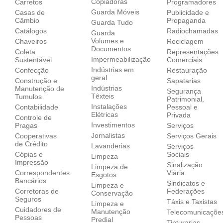
Copiadoras
Carretos
Programadores
Guarda Móveis
Casas de
Publicidade e
Câmbio
Propaganda
Guarda Tudo
Catálogos
Radiochamadas
Guarda
Volumes e
Chaveiros
Reciclagem
Documentos
Coleta
Representações
Impermeabilização
Sustentável
Comerciais
Indústrias em
Confecção
Restauração
geral
Construção e
Sapatarias
Indústrias
Manutenção de
Segurança
Têxteis
Tumulos
Patrimonial,
Instalações
Contabilidade
Pessoal e
Elétricas
Privada
Controle de
Investimentos
Pragas
Serviços
Jornalistas
Cooperativas
Serviços Gerais
de Crédito
Lavanderias
Serviços
Cópias e
Sociais
Limpeza
Impressão
Sinalização
Limpeza de
Correspondentes
Viária
Esgotos
Bancários
Sindicatos e
Limpeza e
Corretoras de
Federações
Conservação
Seguros
Táxis e Taxistas
Limpeza e
Cuidadores de
Manutenção
Telecomunicaçõe
Pessoas
Predial
Tinturarias