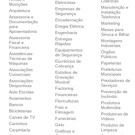
Lotéricas
Eletricistas
Munições
Manutenção e
Empresas de
Arquitetura
Instalação
Segurança
Assessoria e
Telefonica
Encadernação
Documentação
Marketing
Enegia Elétrica
para
Mesas para
Aposentadoria
Engenharia
Sinuca e Bilhar
Assessoria
Entregas
Montagens
Fiscal e
Rápidas
Industriais
Financeira
Equipamentos
Órgãos
Assistências
de Segurança
Públicos
Técnicas de
Escritórios de
Papelarias
Máquinas
Cobrança
Prefeituras
Associações
Estúdios de
Municipais
Comerciais
Gravação
Prestadores de
Associações
Musical
Serviços
Desportivas
Factoring
Prevenção de
Auto Escolas
Financeiras
Incêndio
Aviamentos
Floriculturas
Produtora
Bancos
Foto e
Multimídia
Bicicletarias
Filmagem
Produtoras de
Canais de TV
Funerárias
Vídeos
Carimbos
Gelo
Produtos de
Carpintaria
Limpeza
Gráficas e