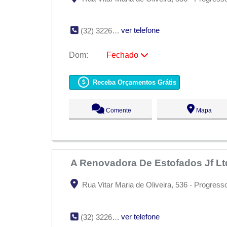
ver telefone
(32) 3226-7460
Dom:
Fechado
Seg:
09:00 - 18:00
Ter:
09:00 - 18:00
Receba Orçamentos Grátis
Qua:
09:00 - 18:00
Qui:
09:00 - 18:00
Sex:
09:00 - 18:00
Comente
Mapa
Sáb:
Fechado
Dom:
Fechado
A Renovadora De Estofados Jf L
Rua Vitar Maria de Oliveira, 536 - Progress
ver telefone
(32) 3226-7460