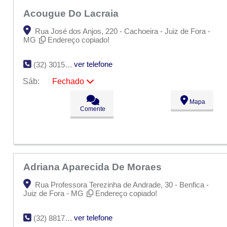
Acougue Do Lacraia
Rua José dos Anjos, 220 - Cachoeira - Juiz de Fora -
MG
Endereço copiado!
ver telefone
(32) 3015-7626
Sáb:
Fechado
Seg:
09:00 - 18:00
Mapa
Ter:
09:00 - 18:00
Comente
Qua:
09:00 - 18:00
Qui:
09:00 - 18:00
Sex:
09:00 - 18:00
Sáb:
Fechado
Dom:
Fechado
Adriana Aparecida De Moraes
Rua Professora Terezinha de Andrade, 30 - Benfica -
Juiz de Fora - MG
Endereço copiado!
ver telefone
(32) 8817-0632