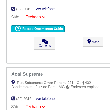
ver telefone
(32) 9819-7905
Sáb:
Fechado
Seg:
09:00 - 18:00
Ter:
09:00 - 18:00
Receba Orçamentos Grátis
Qua:
09:00 - 18:00
Qui:
09:00 - 18:00
Sex:
09:00 - 18:00
Mapa
Sáb:
Fechado
Comente
Dom:
Fechado
Acai Supreme
Rua Subtenente Omar Pereira, 231 - Conj 402 -
Bandeirantes - Juiz de Fora - MG
Endereço copiado!
ver telefone
(32) 9819-7905
Sáb:
Fechado