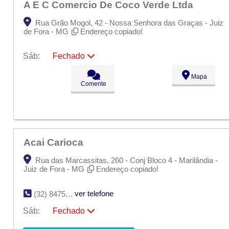
A E C Comercio De Coco Verde Ltda
Rua Grão Mogol, 42 - Nossa Senhora das Graças - Juiz
de Fora - MG
Endereço copiado!
Sáb:
Fechado
Seg:
09:00 - 18:00
Mapa
Ter:
09:00 - 18:00
Comente
Qua:
09:00 - 18:00
Qui:
09:00 - 18:00
Sex:
09:00 - 18:00
Sáb:
Fechado
Dom:
Fechado
Acai Carioca
Rua das Marcassitas, 260 - Conj Bloco 4 - Marilândia -
Juiz de Fora - MG
Endereço copiado!
ver telefone
(32) 8475-6646
Sáb:
Fechado
Seg:
09:00 - 18:00