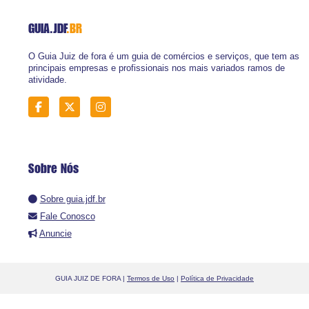
GUIA.JDF
.BR
O Guia Juiz de fora é um guia de comércios e serviços, que tem as
principais empresas e profissionais nos mais variados ramos de
atividade.
Sobre Nós
Sobre guia.jdf.br
Fale Conosco
Anuncie
GUIA JUIZ DE FORA |
Termos de Uso
|
Política de Privacidade