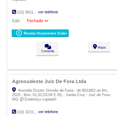
ver telefone
(32) 9831-6322
Sáb:
Fechado
Seg:
09:00 - 18:00
Ter:
09:00 - 18:00
Receba Orçamentos Grátis
Qua:
09:00 - 18:00
Qui:
09:00 - 18:00
Sex:
09:00 - 18:00
Mapa
Sáb:
Fechado
Comente
Dom:
Fechado
Agrosudeste Juiz De Fora Ltda
Avenida Doutor Simeão de Faria - de 801/802 ao fim,
2525 - Box: 01,02,03,04 E 05; - Santa Cruz - Juiz de Fora -
MG
Endereço copiado!
ver telefone
(32) 3215-7163