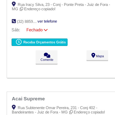
Rua Iracy Silva, 23 - Conj - Ponte Preta - Juiz de Fora -
MG
Endereço copiado!
ver telefone
(32) 8859-7727
Sáb:
Fechado
Seg:
09:00 - 18:00
Ter:
09:00 - 18:00
Receba Orçamentos Grátis
Qua:
09:00 - 18:00
Qui:
09:00 - 18:00
Sex:
09:00 - 18:00
Mapa
Sáb:
Fechado
Comente
Dom:
Fechado
Acai Supreme
Rua Subtenente Omar Pereira, 231 - Conj 402 -
Bandeirantes - Juiz de Fora - MG
Endereço copiado!