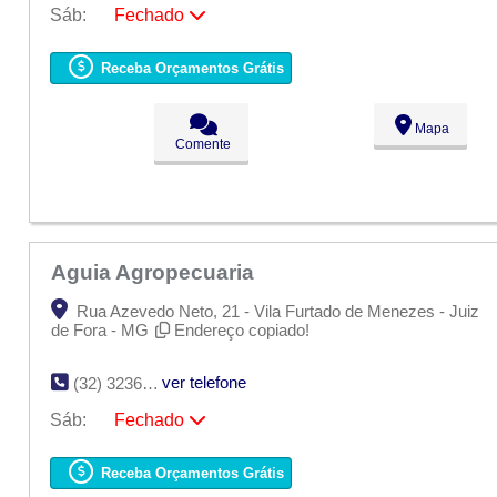
Sáb:
Fechado
Seg:
09:00 - 18:00
Ter:
09:00 - 18:00
Receba Orçamentos Grátis
Qua:
09:00 - 18:00
Qui:
09:00 - 18:00
Sex:
09:00 - 18:00
Mapa
Sáb:
Fechado
Comente
Dom:
Fechado
Aguia Agropecuaria
Rua Azevedo Neto, 21 - Vila Furtado de Menezes - Juiz
de Fora - MG
Endereço copiado!
ver telefone
(32) 3236-7761
Sáb:
Fechado
Seg:
09:00 - 18:00
Ter:
09:00 - 18:00
Receba Orçamentos Grátis
Qua:
09:00 - 18:00