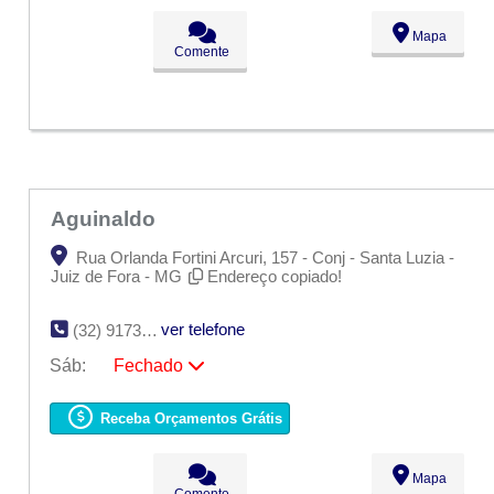
Qui:
09:00 - 18:00
Sex:
09:00 - 18:00
Mapa
Sáb:
Fechado
Comente
Dom:
Fechado
Aguinaldo
Rua Orlanda Fortini Arcuri, 157 - Conj - Santa Luzia -
Juiz de Fora - MG
Endereço copiado!
ver telefone
(32) 9173-0341
Sáb:
Fechado
Seg:
09:00 - 18:00
Ter:
09:00 - 18:00
Receba Orçamentos Grátis
Qua:
09:00 - 18:00
Qui:
09:00 - 18:00
Sex:
09:00 - 18:00
Mapa
Sáb:
Fechado