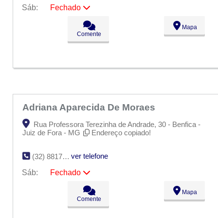
Sáb:
Fechado
Seg:
09:00 - 18:00
Mapa
Ter:
09:00 - 18:00
Comente
Qua:
09:00 - 18:00
Qui:
09:00 - 18:00
Sex:
09:00 - 18:00
Sáb:
Fechado
Dom:
Fechado
Adriana Aparecida De Moraes
Rua Professora Terezinha de Andrade, 30 - Benfica -
Juiz de Fora - MG
Endereço copiado!
ver telefone
(32) 8817-0632
Sáb:
Fechado
Seg:
09:00 - 18:00
Mapa
Ter:
09:00 - 18:00
Comente
Qua:
09:00 - 18:00
Qui:
09:00 - 18:00