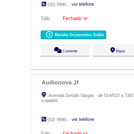
ver telefone
(32) 9990-1194
Sáb:
Fechado
Seg:
09:00 - 18:00
Ter:
09:00 - 18:00
Receba Orçamentos Grátis
Qua:
09:00 - 18:00
Qui:
09:00 - 18:00
Sex:
09:00 - 18:00
Comente
Mapa
Sáb:
Fechado
Dom:
Fechado
Audionova Jf
Avenida Getúlio Vargas - de 514/515 a 738/7
copiado!
ver telefone
(32) 9990-1194
Sáb:
Fechado