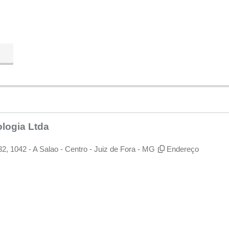
ologia Ltda
2, 1042 - A Salao - Centro - Juiz de Fora - MG
Endereço